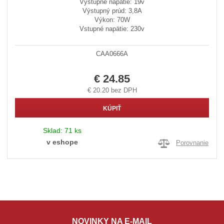
Výstupné napätie: 19v
Výstupný prúd: 3,8A
Výkon: 70W
Vstupné napätie: 230v
CAA0666A
€ 24.85
€ 20.20 bez DPH
KÚPIŤ
Sklad:
71 ks
v eshope
Porovnanie
NOVINKY NA E-MAIL