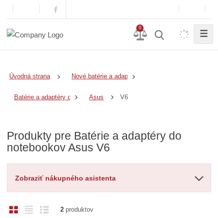
0
☰
Úvodná strana
Nové batérie a adaptéry
V6
Batérie a adaptéry do notebookov
Asus
Produkty pre Batérie a adaptéry do
notebookov Asus V6
Zobraziť nákupného asistenta
O
T
R
2
produktov