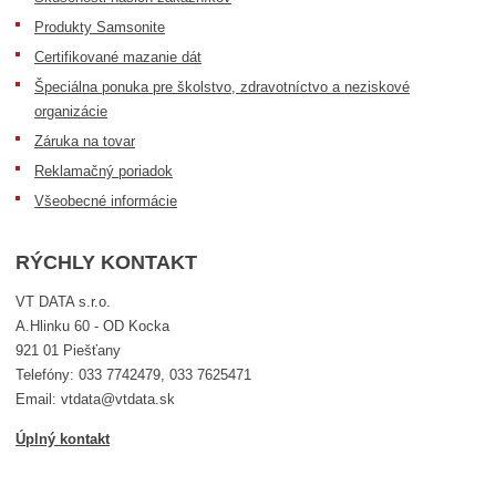
Produkty Samsonite
Certifikované mazanie dát
Špeciálna ponuka pre školstvo, zdravotníctvo a neziskové
organizácie
Záruka na tovar
Reklamačný poriadok
Všeobecné informácie
RÝCHLY KONTAKT
VT DATA s.r.o.
A.Hlinku 60 - OD Kocka
921 01 Piešťany
Telefóny: 033 7742479, 033 7625471
Email: vtdata@vtdata.sk
Úplný kontakt