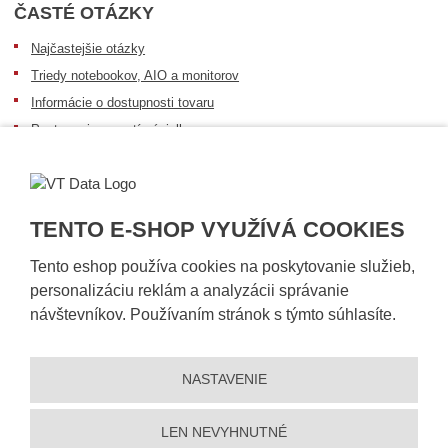
ČASTÉ OTÁZKY
Najčastejšie otázky
Triedy notebookov, AIO a monitorov
Informácie o dostupnosti tovaru
Postup pri prevzatí zásielky
Dopravné podmienky
Sledovanie zásielok
TENTO E-SHOP VYUŽÍVÁ COOKIES
Tento eshop používa cookies na poskytovanie služieb,
personalizáciu reklám a analyzácii správanie
návštevníkov. Používaním stránok s týmto súhlasíte.
NASTAVENIE
© 2026, VT DATA, s.r.o.
Vyhlásenie o prístupnosti
|
Ochrana osobných údajov
|
Mapa stránky
|
|
Nastavení cookies
LEN NEVYHNUTNÉ