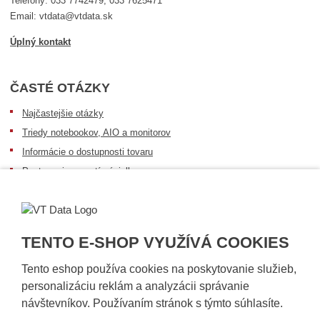
Telefóny: 033 7742479, 033 7625471
Email: vtdata@vtdata.sk
Úplný kontakt
ČASTÉ OTÁZKY
Najčastejšie otázky
Triedy notebookov, AIO a monitorov
Informácie o dostupnosti tovaru
Postup pri prevzatí zásielky
Dopravné podmienky
Sledovanie zásielok
TENTO E-SHOP VYUŽÍVÁ COOKIES
Tento eshop používa cookies na poskytovanie služieb,
personalizáciu reklám a analyzácii správanie
návštevníkov. Používaním stránok s týmto súhlasíte.