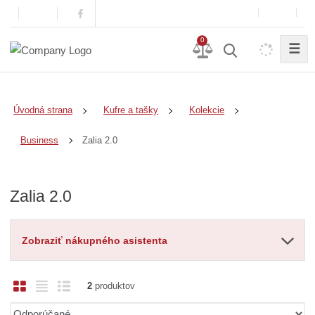
0
☰
Úvodná strana
Kufre a tašky
Kolekcie
Zalia 2.0
Business
Zalia 2.0
Zobraziť nákupného asistenta
O
T
R
2
produktov
b
a
i
Ř