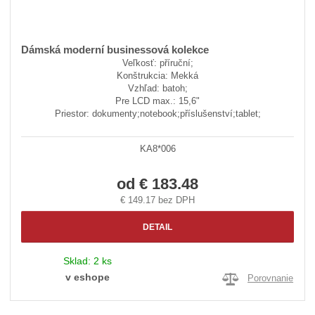
Dámská moderní businessová kolekce
Veľkosť: příruční;
Konštrukcia: Mekká
Vzhľad: batoh;
Pre LCD max.: 15,6"
Priestor: dokumenty;notebook;příslušenství;tablet;
KA8*006
od
€ 183.48
€ 149.17 bez DPH
DETAIL
Sklad:
2 ks
v eshope
Porovnanie