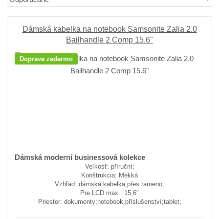
r
b
a
a
á
u
d
z
z
ľ
k
e
Dámská kabelka na notebook Samsonite Zalia 2.0
n
k
k
o
Bailhandle 2 Comp 15.6"
í
o
o
v
Doprava zadarmo
p
v
v
ý
r
ý
ý
v
o
v
v
ý
d
ý
ý
p
u
p
p
i
k
i
i
s
t
ů
s
s
Dámská moderní businessová kolekce
Veľkosť: příruční;
Konštrukcia: Mekká
Vzhľad: dámská kabelka;přes rameno;
Pre LCD max.: 15,6"
Priestor: dokumenty;notebook;příslušenství;tablet;