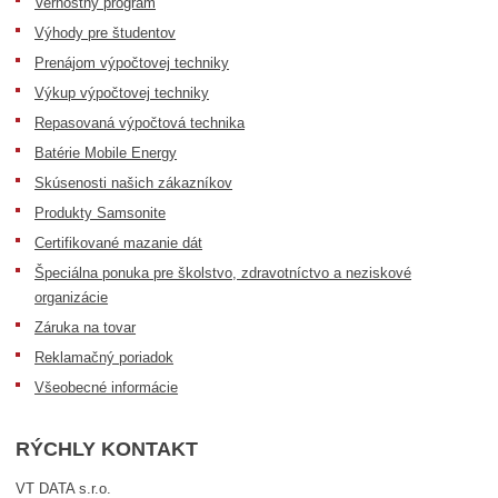
Vernostný program
Výhody pre študentov
Prenájom výpočtovej techniky
Výkup výpočtovej techniky
Repasovaná výpočtová technika
Batérie Mobile Energy
Skúsenosti našich zákazníkov
Produkty Samsonite
Certifikované mazanie dát
Špeciálna ponuka pre školstvo, zdravotníctvo a neziskové
organizácie
Záruka na tovar
Reklamačný poriadok
Všeobecné informácie
RÝCHLY KONTAKT
VT DATA s.r.o.