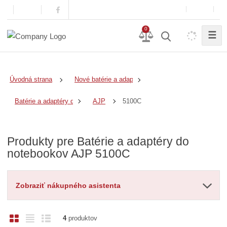
0
☰
Úvodná strana
Nové batérie a adaptéry
5100C
Batérie a adaptéry do notebookov
AJP
Produkty pre Batérie a adaptéry do
notebookov AJP 5100C
Zobraziť nákupného asistenta
O
T
R
4
produktov