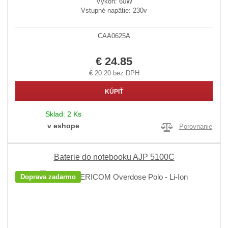
Výkon: 60W
Vstupné napätie: 230v
CAA0625A
€ 24.85
€ 20.20 bez DPH
KÚPIŤ
Sklad:
2 Ks
v eshope
Porovnanie
Baterie do notebooku AJP 5100C
Doprava zadarmo