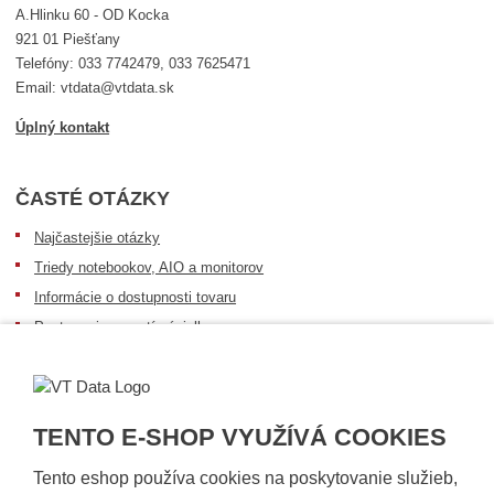
A.Hlinku 60 - OD Kocka
921 01 Piešťany
Telefóny: 033 7742479, 033 7625471
Email: vtdata@vtdata.sk
Úplný kontakt
ČASTÉ OTÁZKY
Najčastejšie otázky
Triedy notebookov, AIO a monitorov
Informácie o dostupnosti tovaru
Postup pri prevzatí zásielky
Dopravné podmienky
Sledovanie zásielok
TENTO E-SHOP VYUŽÍVÁ COOKIES
Tento eshop používa cookies na poskytovanie služieb,