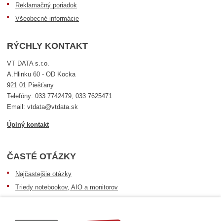
Reklamačný poriadok
Všeobecné informácie
RÝCHLY KONTAKT
VT DATA s.r.o.
A.Hlinku 60 - OD Kocka
921 01 Piešťany
Telefóny: 033 7742479, 033 7625471
Email: vtdata@vtdata.sk
Úplný kontakt
ČASTÉ OTÁZKY
Najčastejšie otázky
Triedy notebookov, AIO a monitorov
Informácie o dostupnosti tovaru
Postup pri prevzatí zásielky