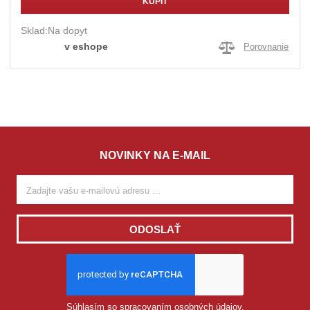
KÚPIŤ
Sklad:
Na dopyt
v eshope
Porovnanie
NOVINKY NA E-MAIL
ODOSLAŤ
Súhlasím so
spracovaním osobných údajov
.