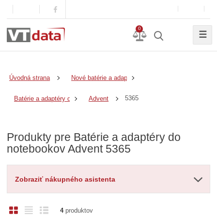
0
☰
Úvodná strana
Nové batérie a adaptéry
5365
Batérie a adaptéry do notebookov
Advent
Produkty pre Batérie a adaptéry do
notebookov Advent 5365
Zobraziť nákupného asistenta
O
T
R
4
produktov