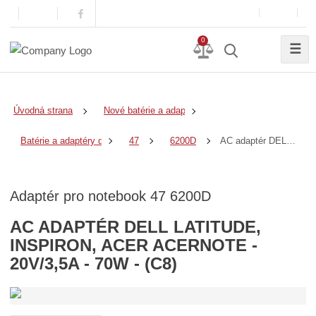
0
☰
Úvodná strana
Nové batérie a adaptéry
AC adaptér DELL Latitude, Inspiron, ACER AcerNote - 20V/3,5A - 70W - (C8)
Batérie a adaptéry do notebookov
47
6200D
Adaptér pro notebook 47 6200D
AC ADAPTÉR DELL LATITUDE,
INSPIRON, ACER ACERNOTE -
20V/3,5A - 70W - (C8)