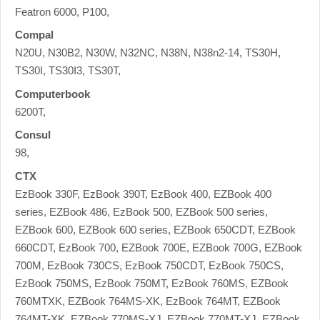
Featron 6000, P100,
Compal
N20U, N30B2, N30W, N32NC, N38N, N38n2-14, TS30H,
TS30I, TS30I3, TS30T,
Computerbook
6200T,
Consul
98,
CTX
EzBook 330F, EzBook 390T, EzBook 400, EZBook 400
series, EZBook 486, EzBook 500, EZBook 500 series,
EZBook 600, EZBook 600 series, EZBook 650CDT, EZBook
660CDT, EzBook 700, EZBook 700E, EZBook 700G, EZBook
700M, EzBook 730CS, EzBook 750CDT, EzBook 750CS,
EzBook 750MS, EzBook 750MT, EzBook 760MS, EZBook
760MTXK, EZBook 764MS-XK, EzBook 764MT, EZBook
764MT-XK, EZBook 770MS-XJ, EZBook 770MT-XJ, EZBook