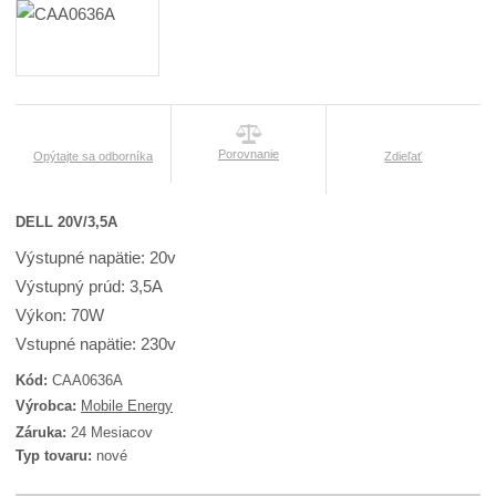
Porovnanie
Opýtajte sa odborníka
Zdieľať
DELL 20V/3,5A
Výstupné napätie: 20v
Výstupný prúd: 3,5A
Výkon: 70W
Vstupné napätie: 230v
Kód:
CAA0636A
K
Výrobca:
Mobile Energy
ó
Záruka:
24 Mesiacov
d
Typ tovaru:
nové
d
o
d