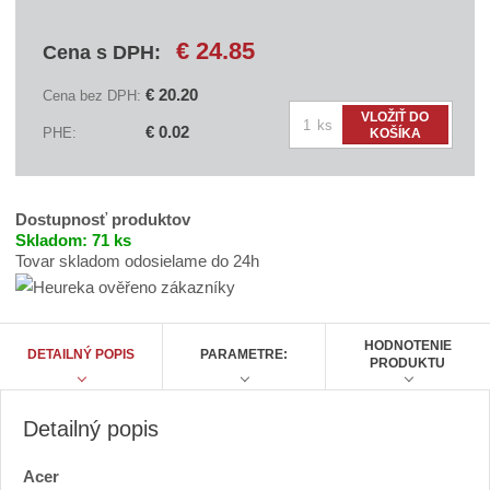
á
v
€ 24.85
Cena s DPH:
a
t
e
€ 20.20
Cena bez DPH:
ľ
Z
VLOŽIŤ DO
a
ks
€ 0.02
PHE:
KOŠÍKA
:
m
A
ě
C
n
N
B
i
Dostupnosť produktov
C
t
Skladom:
71 ks
A
A
Tovar skladom odosielame do 24h
p
0
o
6
č
3
6
e
HODNOTENIE
A
DETAILNÝ POPIS
PARAMETRE:
t
PRODUKTU
Detailný popis
Acer