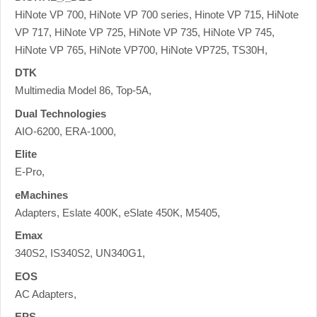
HiNote VP 700, HiNote VP 700 series, Hinote VP 715, HiNote
VP 717, HiNote VP 725, HiNote VP 735, HiNote VP 745,
HiNote VP 765, HiNote VP700, HiNote VP725, TS30H,
DTK
Multimedia Model 86, Top-5A,
Dual Technologies
AIO-6200, ERA-1000,
Elite
E-Pro,
eMachines
Adapters, Eslate 400K, eSlate 450K, M5405,
Emax
340S2, IS340S2, UN340G1,
EOS
AC Adapters,
EPS