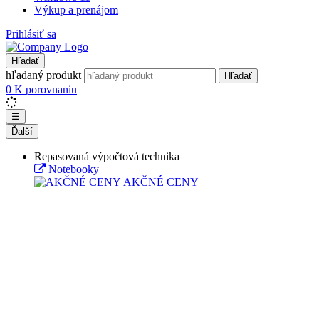
Výkup a prenájom
Prihlásiť sa
Hľadať
hľadaný produkt
Hľadať
0
K porovnaniu
☰
Ďalší
Repasovaná výpočtová technika
Notebooky
AKČNÉ CENY