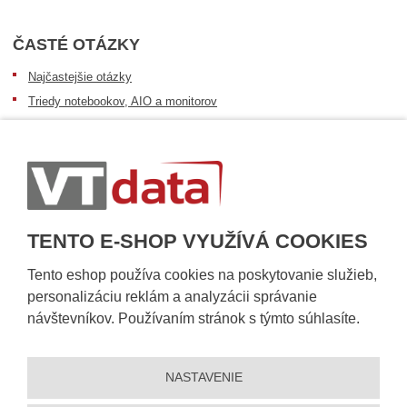
ČASTÉ OTÁZKY
Najčastejšie otázky
Triedy notebookov, AIO a monitorov
Informácie o dostupnosti tovaru
Postup pri prevzatí zásielky
Dopravné podmienky
Sledovanie zásielok
TENTO E-SHOP VYUŽÍVÁ COOKIES
Tento eshop používa cookies na poskytovanie služieb,
personalizáciu reklám a analyzácii správanie
návštevníkov. Používaním stránok s týmto súhlasíte.
NASTAVENIE
© 2026, VT DATA, s.r.o.
Vyhlásenie o prístupnosti
|
Ochrana osobných údajov
|
Mapa stránky
|
|