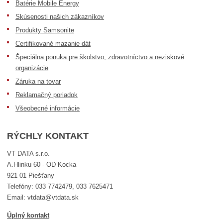
Batérie Mobile Energy
Skúsenosti našich zákazníkov
Produkty Samsonite
Certifikované mazanie dát
Špeciálna ponuka pre školstvo, zdravotníctvo a neziskové
organizácie
Záruka na tovar
Reklamačný poriadok
Všeobecné informácie
RÝCHLY KONTAKT
VT DATA s.r.o.
A.Hlinku 60 - OD Kocka
921 01 Piešťany
Telefóny: 033 7742479, 033 7625471
Email: vtdata@vtdata.sk
Úplný kontakt