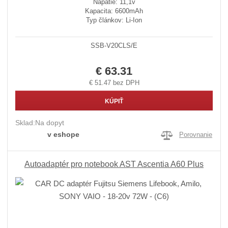
Napätie: 11,1v
Kapacita: 6600mAh
Typ článkov: Li-Ion
SSB-V20CLS/E
€ 63.31
€ 51.47 bez DPH
KÚPIŤ
Sklad:
Na dopyt
v eshope
Porovnanie
Autoadaptér pro notebook AST Ascentia A60 Plus