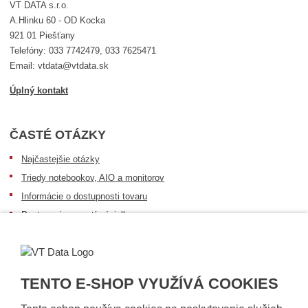
VT DATA s.r.o.
A.Hlinku 60 - OD Kocka
921 01 Piešťany
Telefóny: 033 7742479, 033 7625471
Email: vtdata@vtdata.sk
Úplný kontakt
ČASTÉ OTÁZKY
Najčastejšie otázky
Triedy notebookov, AIO a monitorov
Informácie o dostupnosti tovaru
Postup pri prevzatí zásielky
Dopravné podmienky
Sledovanie zásielok
TENTO E-SHOP VYUŽÍVÁ COOKIES