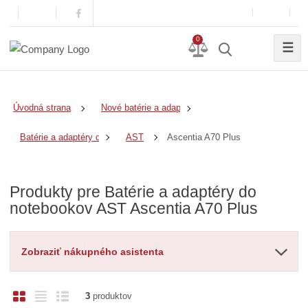
0
☰
Úvodná strana
Nové batérie a adaptéry
Ascentia A70 Plus
Batérie a adaptéry do notebookov
AST
Produkty pre Batérie a adaptéry do
notebookov AST Ascentia A70 Plus
Zobraziť nákupného asistenta
O
T
R
3
produktov