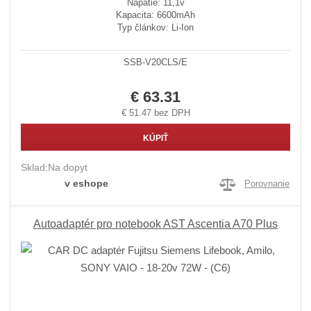
Napätie: 11,1v
Kapacita: 6600mAh
Typ článkov: Li-Ion
SSB-V20CLS/E
€ 63.31
€ 51.47 bez DPH
KÚPIŤ
Sklad:
Na dopyt
v eshope
Porovnanie
Autoadaptér pro notebook AST Ascentia A70 Plus