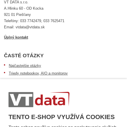
VT DATA s.r.o.
A.Hlinku 60 - OD Kocka
921 01 Piešťany
Telefóny: 033 7742479, 033 7625471
Email: vtdata@vtdata.sk
Úplný kontakt
ČASTÉ OTÁZKY
Najčastejšie otázky
Triedy notebookov, AIO a monitorov
Informácie o dostupnosti tovaru
Postup pri prevzatí zásielky
Dopravné podmienky
Sledovanie zásielok
TENTO E-SHOP VYUŽÍVÁ COOKIES