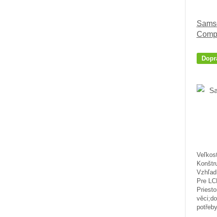
Samso
Comp 
Dopr
Veľkosť
Konštr
Vzhľad
Pre LC
Priesto
věci;d
potřeby