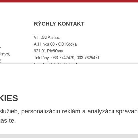
RÝCHLY KONTAKT
VT DATA s.r.o.
A.Hlinku 60 - OD Kocka
t
921 01 Piešťany
lstvo,
Telefóny: 033 7742479, 033 7625471
é
Email: vtdata@vtdata.sk
Úplný kontakt
KIES
užieb, personalizáciu reklám a analyzácii správan
asíte.