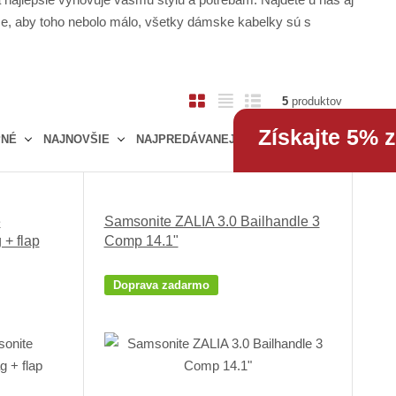
še, aby toho nebolo málo, všetky dámske kabelky sú s
O
T
R
5
produktov
b
a
i
Získajte 5% 
PNÉ
NAJNOVŠIE
NAJPREDÁVANEJŠIE
r
b
a
á
u
d
z
ľ
k
k
k
o
e
Samsonite ZALIA 3.0 Bailhandle 3
o
o
v
 + flap
Comp 14.1"
v
v
ý
ý
ý
v
Doprava zadarmo
v
v
ý
ý
ý
p
p
p
i
i
i
s
s
s