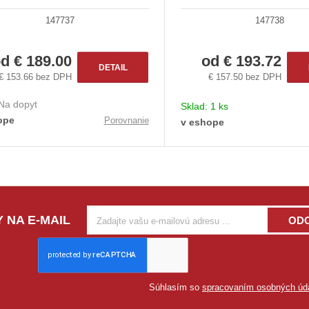
147737
147738
od
€ 189.00
od
€ 193.72
DETAIL
€ 153.66 bez DPH
€ 157.50 bez DPH
Na dopyt
Sklad:
1 ks
ope
Porovnanie
v eshope
 NA E-MAIL
OD
Súhlasím so
spracovaním osobných úd