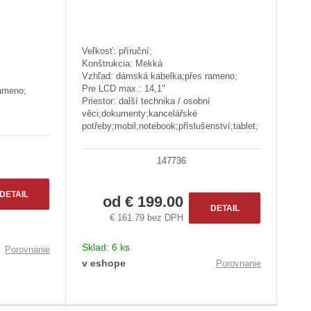
Veľkosť: příruční;
Konštrukcia: Mekká
Vzhľad: dámská kabelka;přes rameno;
Pre LCD max.: 14,1"
ameno;
Priestor: další technika / osobní
věci;dokumenty;kancelářské
potřeby;mobil;notebook;příslušenství;tablet;
147736
DETAIL
od
€ 199.00
DETAIL
€ 161.79 bez DPH
Sklad:
6 ks
Porovnanie
v eshope
Porovnanie