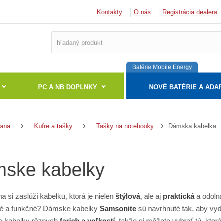
Kontakty
O nás
Registrácia dealera
Batérie Mobile Energy
PC A NB DOPLNKY
NOVÉ BATÉRIE A ADA
Dámska kabelka
rana
Kufre a tašky
Tašky na notebooky
ske kabelky
 si zaslúži kabelku, ktorá je nielen
štýlová
, ale aj
praktická
a odoln
né a funkčné? Dámske kabelky
Samsonite
sú navrhnuté tak, aby vyd
 kabelky rôznych
farieb a veľkostí
, takže si môžete vybrať tú, kto