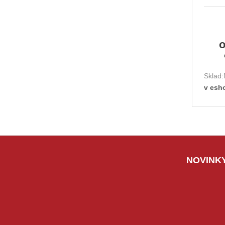
Sklad:
v esh
NOVINKY