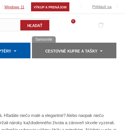
Prihlásiť sa
Windows 11
VÝKUP A PRENÁJOM
0
Samsonite
PTÉRY
CESTOVNÉ KUFRE A TAŠKY
á. Hľadáte niečo malé a elegantné? Alebo naopak niečo
ržali nároky každodenného života a zároveň skvele vyzerali.
rá najlepšie vyhovuje vášmu štýlu a potrebám. Nájdete u nás aj