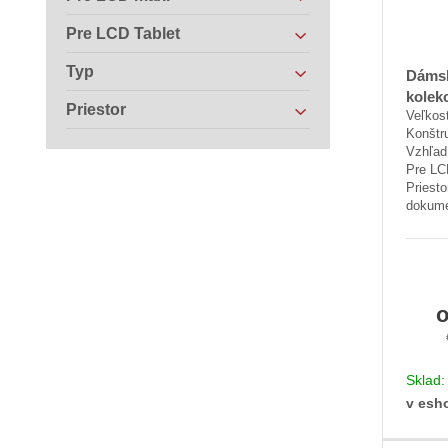
Pre LCD Tablet
Typ
Dámsk
kolek
Priestor
Veľkosť
Konštr
Vzhľad
Pre LC
Priesto
dokumen
Sklad
v esh