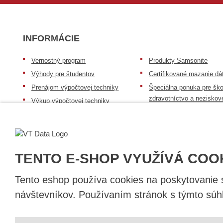
INFORMÁCIE
Vernostný program
Produkty Samsonite
Výhody pre študentov
Certifikované mazanie dá
Prenájom výpočtovej techniky
Špeciálna ponuka pre ško
zdravotníctvo a neziskov
Výkup výpočtovej techniky
organizácie
Repasovaná výpočtová technika
Záruka na tovar
Batérie Mobile Energy
Reklamačný poriadok
Skúsenosti našich zákazníkov
Všeobecné informácie
TENTO E-SHOP VYUŽÍVÁ COO
Tento eshop používa cookies na poskytovanie sl
návštevníkov. Používaním stránok s týmto súhl