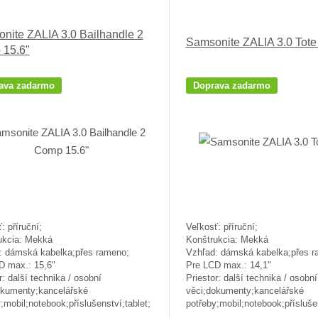
nite ZALIA 3.0 Bailhandle 2
Samsonite ZALIA 3.0 Tote
15.6"
ava zadarmo
Doprava zadarmo
: příruční;
Veľkosť: příruční;
ukcia: Mekká
Konštrukcia: Mekká
: dámská kabelka;přes rameno;
Vzhľad: dámská kabelka;přes r
D max.: 15,6"
Pre LCD max.: 14,1"
r: další technika / osobní
Priestor: další technika / osobní
okumenty;kancelářské
věci;dokumenty;kancelářské
;mobil;notebook;příslušenství;tablet;
potřeby;mobil;notebook;příslušen