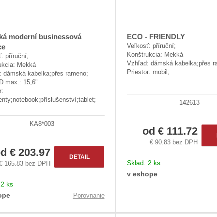
t
ů
á moderní businessová
ECO - FRIENDLY
Veľkosť: příruční;
ce
Konštrukcia: Mekká
: příruční;
Vzhľad: dámská kabelka;přes r
ukcia: Mekká
Priestor: mobil;
: dámská kabelka;přes rameno;
D max.: 15,6"
r:
ty;notebook;příslušenství;tablet;
142613
KA8*003
od
€ 111.72
€ 90.83 bez DPH
od
€ 203.97
DETAIL
Sklad:
2 ks
€ 165.83 bez DPH
v eshope
:
2 ks
ope
Porovnanie