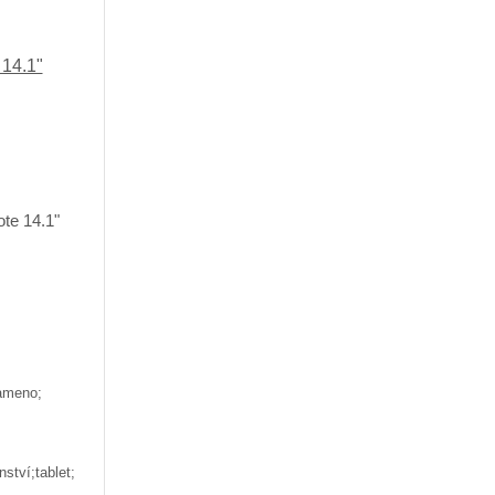
 14.1"
ameno;
ství;tablet;