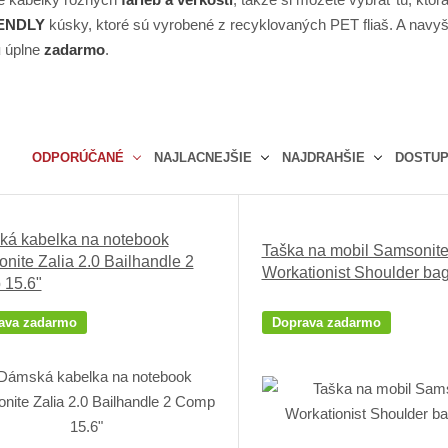
ENDLY
kúsky, ktoré sú vyrobené z recyklovaných PET fliaš. A navy
u
úplne
zadarmo
.
ODPORÚČANÉ
NAJLACNEJŠIE
NAJDRAHŠIE
DOSTU
Ř
a
z
á kabelka na notebook
Taška na mobil Samsonit
e
nite Zalia 2.0 Bailhandle 2
Workationist Shoulder bag
n
15.6"
í
p
ava zadarmo
Doprava zadarmo
r
o
d
u
k