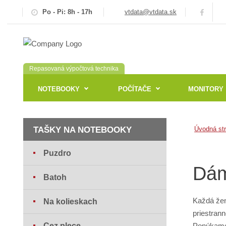
Po - Pi: 8h - 17h
vtdata@vtdata.sk
Repasovaná výpočtová technika
NOTEBOOKY
POČÍTAČE
MONITORY
TAŠKY NA NOTEBOOKY
Úvodná st
Puzdro
Dám
Batoh
Každá žena
Na kolieskach
priestran
Cez plece
Ponúkame