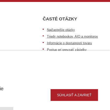
ČASTÉ OTÁZKY
Najčastejšie otázky
Triedy notebookov, AIO a monitorov
Informácie o dostupnosti tovaru
Postup pri prevzatí zásielky
Dopravné podmienky
Sledovanie zásielok
ie
SÚHLASIŤ A ZAVRIEŤ