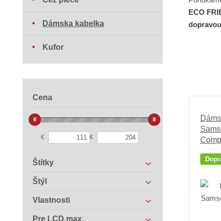
ECO FRI
Dámska kabelka
dopravo
Kufor
Cena
Dámsk
Samso
€
€
Comp 
Dopr
Štítky
Štýl
Vlastnosti
Pre LCD max.