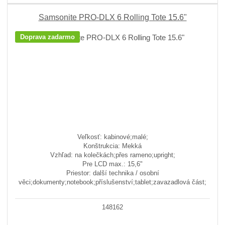
Samsonite PRO-DLX 6 Rolling Tote 15.6"
Doprava zadarmo
Veľkosť: kabinové;malé;
Konštrukcia: Mekká
Vzhľad: na kolečkách;přes rameno;upright;
Pre LCD max.: 15,6"
Priestor: další technika / osobní
věci;dokumenty;notebook;příslušenství;tablet;zavazadlová část;
148162