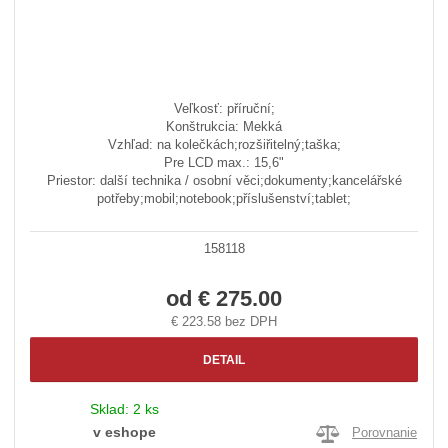
Veľkosť: příruční;
Konštrukcia: Mekká
Vzhľad: na kolečkách;rozšiřitelný;taška;
Pre LCD max.: 15,6"
Priestor: další technika / osobní věci;dokumenty;kancelářské
potřeby;mobil;notebook;příslušenství;tablet;
158118
od
€ 275.00
€ 223.58 bez DPH
DETAIL
Sklad:
2 ks
v eshope
Porovnanie