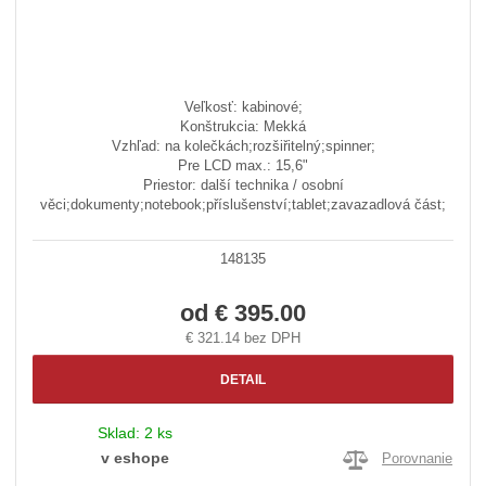
Veľkosť: kabinové;
Konštrukcia: Mekká
Vzhľad: na kolečkách;rozšiřitelný;spinner;
Pre LCD max.: 15,6"
Priestor: další technika / osobní
věci;dokumenty;notebook;příslušenství;tablet;zavazadlová část;
148135
od
€ 395.00
€ 321.14 bez DPH
DETAIL
Sklad:
2 ks
v eshope
Porovnanie