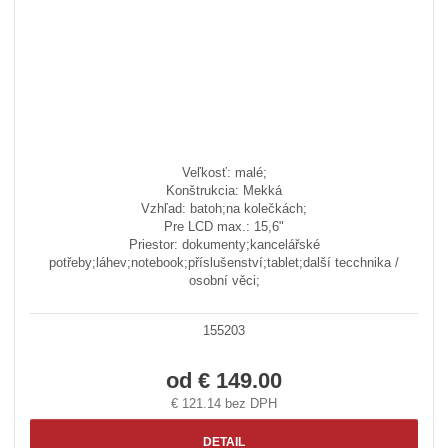
Veľkosť: malé;
Konštrukcia: Mekká
Vzhľad: batoh;na kolečkách;
Pre LCD max.: 15,6"
Priestor: dokumenty;kancelářské
potřeby;láhev;notebook;příslušenství;tablet;další tecchnika /
osobní věci;
155203
od
€ 149.00
€ 121.14 bez DPH
DETAIL