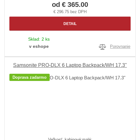
od
€ 365.00
€ 296.75 bez DPH
DETAIL
Sklad:
2 ks
v eshope
Porovnanie
Samsonite PRO-DLX 6 Laptop Backpack/WH 17.3"
Doprava zadarmo
Veľkosť: kabinové;malé;