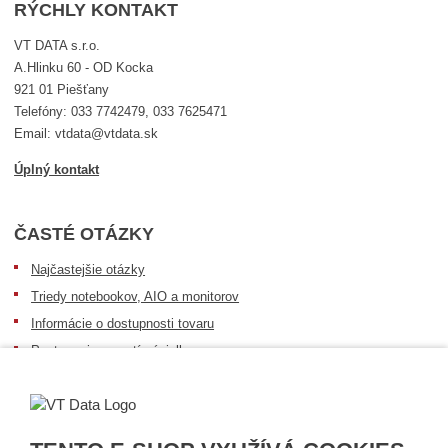
RÝCHLY KONTAKT
VT DATA s.r.o.
A.Hlinku 60 - OD Kocka
921 01 Piešťany
Telefóny: 033 7742479, 033 7625471
Email: vtdata@vtdata.sk
Úplný kontakt
ČASTÉ OTÁZKY
Najčastejšie otázky
Triedy notebookov, AIO a monitorov
Informácie o dostupnosti tovaru
Postup pri prevzatí zásielky
Dopravné podmienky
Sledovanie zásielok