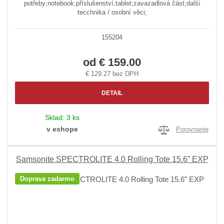
potřeby;notebook;příslušenství;tablet;zavazadlová část;další
tecchnika / osobní věci;
155204
od
€ 159.00
€ 129.27 bez DPH
DETAIL
Sklad:
3 ks
v eshope
Porovnanie
Samsonite SPECTROLITE 4.0 Rolling Tote 15.6” EXP
Doprava zadarmo