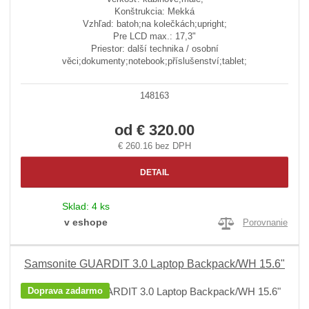
Konštrukcia: Mekká
Vzhľad: batoh;na kolečkách;upright;
Pre LCD max.: 17,3"
Priestor: další technika / osobní
věci;dokumenty;notebook;příslušenství;tablet;
148163
od
€ 320.00
€ 260.16 bez DPH
DETAIL
Sklad:
4 ks
v eshope
Porovnanie
Samsonite GUARDIT 3.0 Laptop Backpack/WH 15.6"
Doprava zadarmo