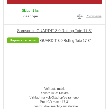
Sklad:
1 ks
v eshope
Porovnanie
Samsonite GUARDIT 3.0 Rolling Tote 17.3"
Doprava zadarmo
Veľkosť: malé;
Konštrukcia: Mekká
Vzhľad: na kolečkách;přes rameno;
Pre LCD max.: 17,3"
Priestor: dokumenty;kancelářské