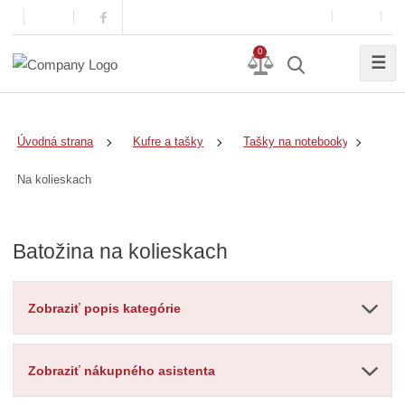
0
☰
Úvodná strana
Kufre a tašky
Tašky na notebooky
Na kolieskach
Batožina na kolieskach
Zobraziť popis kategórie
Zobraziť nákupného asistenta