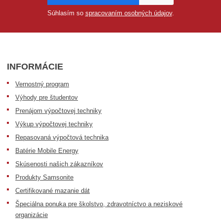
Súhlasím so
spracovaním osobných údajov
.
INFORMÁCIE
Vernostný program
Výhody pre študentov
Prenájom výpočtovej techniky
Výkup výpočtovej techniky
Repasovaná výpočtová technika
Batérie Mobile Energy
Skúsenosti našich zákazníkov
Produkty Samsonite
Certifikované mazanie dát
Špeciálna ponuka pre školstvo, zdravotníctvo a neziskové
organizácie