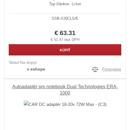
Typ článkov: Li-Ion
SSB-V20CLS/E
€ 63.31
€ 51.47 bez DPH
KÚPIŤ
Sklad:
Na dopyt
v eshope
Porovnanie
Autoadaptér pro notebook Dual Technologies ERA-
1000