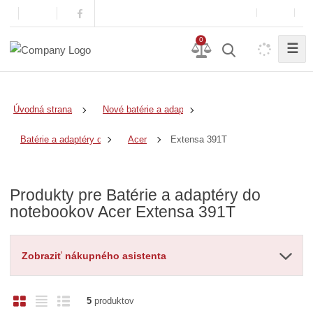
0
☰
Úvodná strana
Nové batérie a adaptéry
Extensa 391T
Batérie a adaptéry do notebookov
Acer
Produkty pre Batérie a adaptéry do
notebookov Acer Extensa 391T
Zobraziť nákupného asistenta
O
T
R
5
produktov