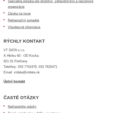
Špeciálna ponuka pre školstvo, zdravotníctvo a neziskové
organizácie
Záruka na tovar
Reklamačný poriadok
Všeobecné informácie
RÝCHLY KONTAKT
VT DATA s.r.o.
A.Hlinku 60 - OD Kocka
921 01 Piešťany
Telefóny: 033 7742479, 033 7625471
Email: vtdata@vtdata.sk
Úplný kontakt
ČASTÉ OTÁZKY
Najčastejšie otázky