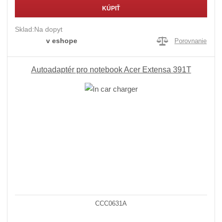
KÚPIŤ
Sklad:
Na dopyt
v eshope
Porovnanie
Autoadaptér pro notebook Acer Extensa 391T
CCC0631A