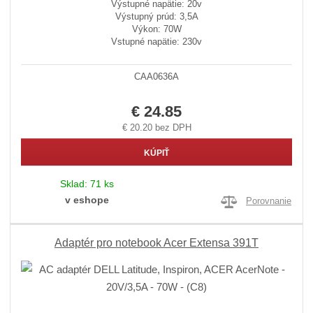
Výstupné napätie: 20v
Výstupný prúd: 3,5A
Výkon: 70W
Vstupné napätie: 230v
CAA0636A
€ 24.85
€ 20.20 bez DPH
KÚPIŤ
Sklad:
71 ks
v eshope
Porovnanie
Adaptér pro notebook Acer Extensa 391T