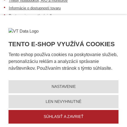
Triedy notebookov, AIO a monitorov
Informácie o dostupnosti tovaru
Postup pri prevzatí zásielky
Dopravné podmienky
Sledovanie zásielok
TENTO E-SHOP VYUŽÍVÁ COOKIES
Tento eshop používa cookies na poskytovanie služieb,
personalizáciu reklám a analyzácii správanie
návštevníkov. Používaním stránok s týmto súhlasíte.
NASTAVENIE
© 2026, VT DATA, s.r.o.
Vyhlásenie o prístupnosti
|
Ochrana osobných údajov
|
Mapa stránky
|
|
Nastavení cookies
LEN NEVYHNUTNÉ
Vytvorila
eBRÁNA
SÚHLASIŤ A ZAVRIEŤ
5% zľavu