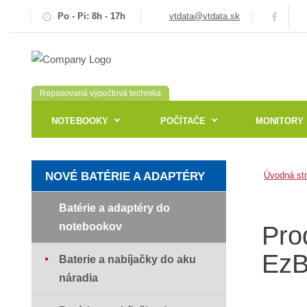
Po - Pi: 8h - 17h
vtdata@vtdata.sk
Repasovaná výpočtová technika
NOTEBOOKY
POČÍTAČE
MONITORY
NOVÉ BATÉRIE A ADAPTÉRY
Úvodná st
Batérie a adaptéry do
notebookov
Pro
EzB
Baterie a nabíjačky do aku
náradia