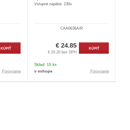
Vstupné napätie: 230v
CAA0636A/R
€ 24.85
KÚPIŤ
KÚPIŤ
€ 20.20 bez DPH
Sklad:
15 ks
v eshope
Porovnanie
Porovnanie