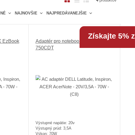
4
produktov
b
a
i
PNÉ
NAJNOVŠIE
NAJPREDÁVANEJŠIE
r
b
a
á
u
d
z
ľ
k
Získajte 5% 
k
k
o
X EzBook
Adaptér pro notebook CTX EzBook
o
o
v
750CDT
v
v
ý
ý
ý
v
v
v
ý
ý
ý
p
p
p
i
i
i
s
s
s
Výstupné napätie: 20v
Výstupný prúd: 3,5A
Výkon: 70W