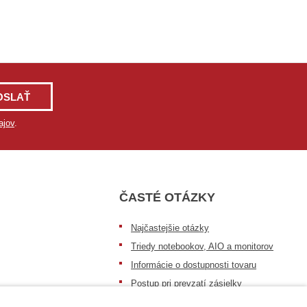
OSLAŤ
ajov
.
ČASTÉ OTÁZKY
Najčastejšie otázky
Triedy notebookov, AIO a monitorov
Informácie o dostupnosti tovaru
Postup pri prevzatí zásielky
Dopravné podmienky