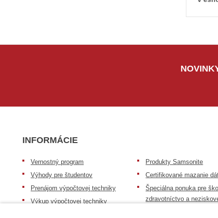
NOVINKY
INFORMÁCIE
Vernostný program
Produkty Samsonite
Výhody pre študentov
Certifikované mazanie dá
Prenájom výpočtovej techniky
Špeciálna ponuka pre ško
zdravotníctvo a neziskov
Výkup výpočtovej techniky
organizácie
Repasovaná výpočtová technika