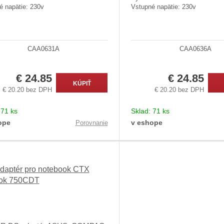
é napätie: 230v
Vstupné napätie: 230v
CAA0631A
CAA0636A
€ 24.85
€ 24.85
KÚPIŤ
€ 20.20 bez DPH
€ 20.20 bez DPH
:
71 ks
Sklad:
71 ks
ope
v eshope
Porovnanie
daptér pro notebook CTX
ok 750CDT