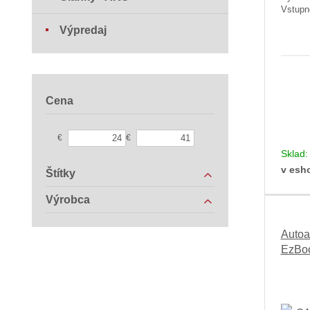
Vstupn
Výpredaj
Cena
€
€
Sklad
v esh
Štítky
Výrobca
Autoa
EzBo