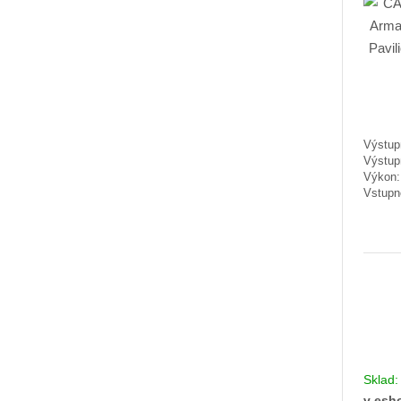
Výstupn
Výstup
Výkon
Vstupn
Sklad
v esh