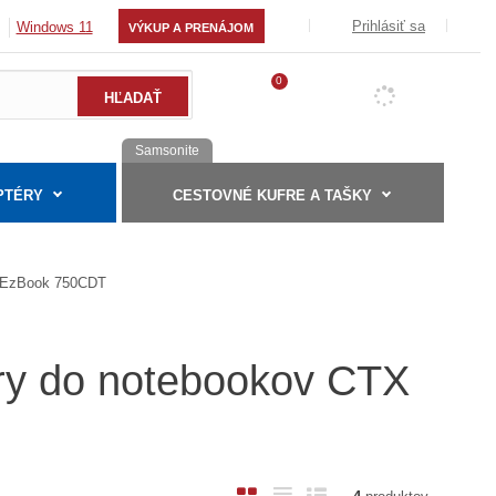
Prihlásiť sa
Windows 11
VÝKUP A PRENÁJOM
0
Samsonite
PTÉRY
CESTOVNÉ KUFRE A TAŠKY
EzBook 750CDT
éry do notebookov CTX
O
T
R