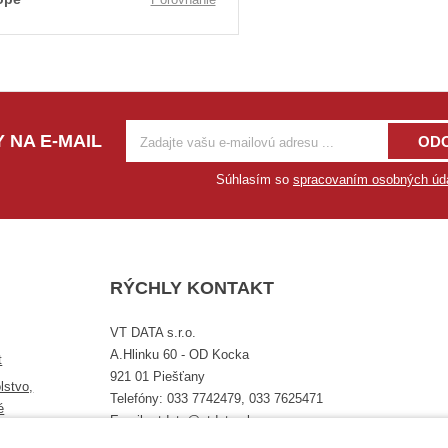
 NA E-MAIL
OD
Súhlasím so
spracovaním osobných úd
RÝCHLY KONTAKT
VT DATA s.r.o.
A.Hlinku 60 - OD Kocka
t
921 01 Piešťany
lstvo,
Telefóny: 033 7742479, 033 7625471
é
Email: vtdata@vtdata.sk