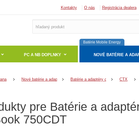
Kontakty
O nás
Registrácia dealera
Batérie Mobile Energy
PC A NB DOPLNKY
NOVÉ BATÉRIE A ADA
rana
Nové batérie a adaptéry
Batérie a adaptéry do notebookov
CTX
dukty pre Batérie a adapt
ook 750CDT