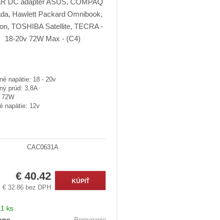
é napätie: 18 - 20v
ný prúd: 3,8A
: 72W
é napätie: 12v
CAC0631A
€ 40.42
KÚPIŤ
€ 32.86 bez DPH
:
1 ks
ope
Porovnanie