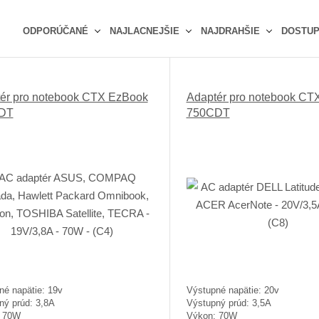
ODPORÚČANÉ
NAJLACNEJŠIE
NAJDRAHŠIE
DOSTU
Ř
a
z
ér pro notebook CTX EzBook
Adaptér pro notebook CT
e
DT
750CDT
n
í
p
r
o
d
u
k
t
ů
né napätie: 19v
Výstupné napätie: 20v
ný prúd: 3,8A
Výstupný prúd: 3,5A
: 70W
Výkon: 70W