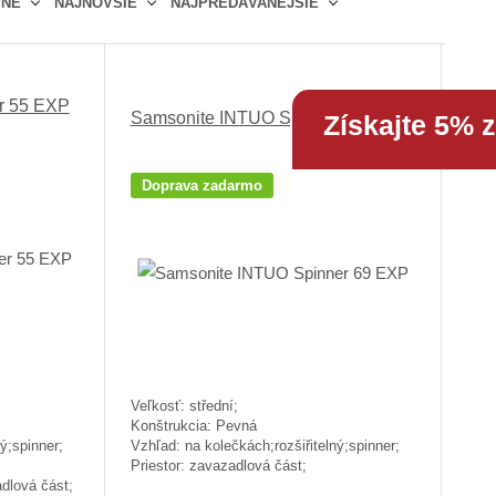
PNÉ
NAJNOVŠIE
NAJPREDÁVANEJŠIE
r
b
a
á
u
d
z
ľ
k
k
k
o
r 55 EXP
o
o
v
Samsonite INTUO Spinner 69 EXP
Získajte 5% 
v
v
ý
ý
ý
v
Doprava zadarmo
v
v
ý
ý
ý
p
p
p
i
i
i
s
s
s
Veľkosť: střední;
Konštrukcia: Pevná
ý;spinner;
Vzhľad: na kolečkách;rozšiřitelný;spinner;
Priestor: zavazadlová část;
adlová část;