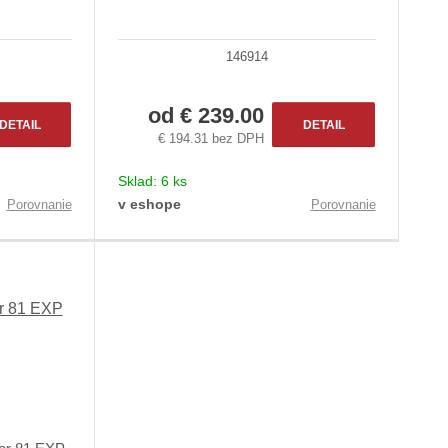
146914
od
€ 239.00
DETAIL
DETAIL
€ 194.31 bez DPH
Sklad:
6 ks
v eshope
Porovnanie
Porovnanie
r 81 EXP