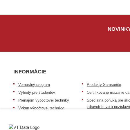
NOVINKY
INFORMÁCIE
Vernostný program
Produkty Samsonite
Výhody pre študentov
Certifikované mazanie dá
Prenájom výpočtovej techniky
Špeciálna ponuka pre ško
zdravotníctvo a neziskov
Výkup výpočtovej techniky
organizácie
Repasovaná výpočtová technika
Záruka na tovar
Batérie Mobile Energy
Reklamačný poriadok