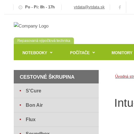
Po - Pi: 8h - 17h
vtdata@vtdata.sk
Repasovaná výpočtová technika
NOTEBOOKY
POČÍTAČE
MONITORY
CESTOVNÉ ŠKRUPINA
Úvodná st
S'Cure
Int
Bon Air
Flux
Soundbox