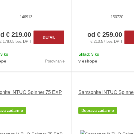
146913
150720
od
€ 219.00
od
€ 259.00
DETAIL
€ 178.05 bez DPH
€ 210.57 bez DPH
:
9 ks
Sklad:
9 ks
ope
v eshope
Porovnanie
nite INTUO Spinner 75 EXP
Samsonite INTUO Spinne
ava zadarmo
Doprava zadarmo