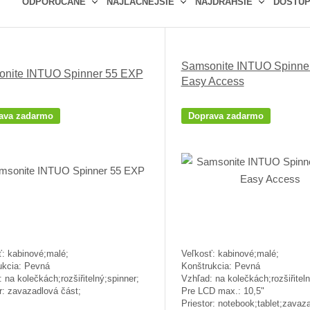
ODPORÚČANÉ
NAJLACNEJŠIE
NAJDRAHŠIE
DOSTU
Ř
a
z
Samsonite INTUO Spinne
e
nite INTUO Spinner 55 EXP
Easy Access
n
í
p
ava zadarmo
Doprava zadarmo
r
o
d
u
k
t
ů
ť: kabinové;malé;
Veľkosť: kabinové;malé;
ukcia: Pevná
Konštrukcia: Pevná
 na kolečkách;rozšiřitelný;spinner;
Vzhľad: na kolečkách;rozšiřiteln
r: zavazadlová část;
Pre LCD max.: 10,5"
Priestor: notebook;tablet;zavaz