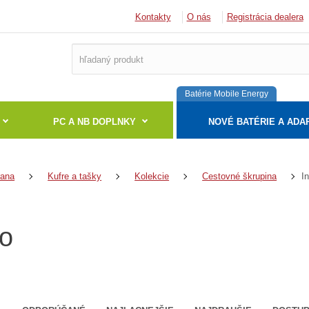
Kontakty
O nás
Registrácia dealera
Batérie Mobile Energy
PC A NB DOPLNKY
NOVÉ BATÉRIE A ADA
I
rana
Kufre a tašky
Kolekcie
Cestovné škrupina
uo