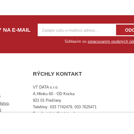
 NA E-MAIL
OD
Súhlasím so
spracovaním osobných úd
RÝCHLY KONTAKT
VT DATA s.r.o.
A.Hlinku 60 - OD Kocka
t
921 01 Piešťany
lstvo,
Telefóny: 033 7742479, 033 7625471
é
Email: vtdata@vtdata.sk
Úplný kontakt