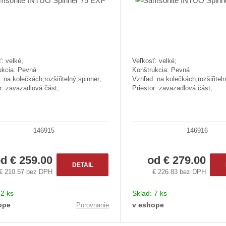
: velké;
Veľkosť: velké;
ukcia: Pevná
Konštrukcia: Pevná
 na kolečkách;rozšiřitelný;spinner;
Vzhľad: na kolečkách;rozšiřiteln
r: zavazadlová část;
Priestor: zavazadlová část;
146915
146916
od
€ 259.00
od
€ 279.00
DETAIL
€ 210.57 bez DPH
€ 226.83 bez DPH
:
2 ks
Sklad:
7 ks
ope
v eshope
Porovnanie