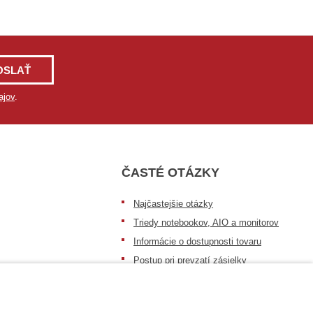
OSLAŤ
ajov
.
ČASTÉ OTÁZKY
Najčastejšie otázky
Triedy notebookov, AIO a monitorov
Informácie o dostupnosti tovaru
Postup pri prevzatí zásielky
Dopravné podmienky
Sledovanie zásielok