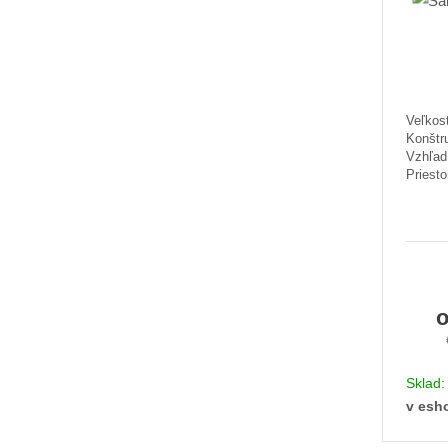
Veľkosť
Konštr
Vzhľad:
Priesto
Sklad
v esh