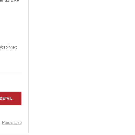
ý;spinner;
DETAIL
Porovnanie