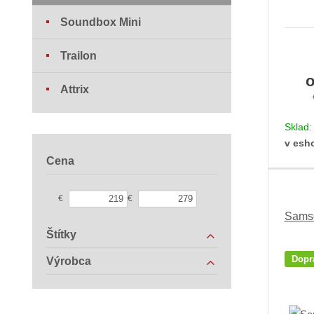
Soundbox Mini
Trailon
Attrix
Sklad
v esh
Cena
€
€
Samso
Štítky
Dopr
Výrobca