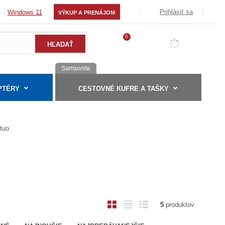
Prihlásiť sa
Windows 11
VÝKUP A PRENÁJOM
0
Samsonite
PTÉRY
CESTOVNÉ KUFRE A TAŠKY
ntuo
O
T
R
5
produktov
b
a
i