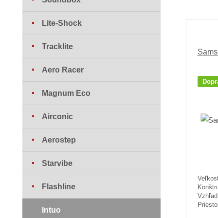
Lite-Shock
Tracklite
Samso
Aero Racer
Dopr
Magnum Eco
Airconic
Aerostep
Starvibe
Veľkos
Flashline
Konštr
Vzhľad:
Priesto
Intuo