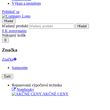
Výkup a prenájom
Prihlásiť sa
Hľadať
hľadaný produkt
Hľadať
0
K porovnaniu
Nákupný košík
☰
Značka
Značka
Samsonite
Ďalší
Repasovaná výpočtová technika
Notebooky
AKČNÉ CENY