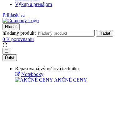
Výkup a prenájom
Prihlásiť sa
Hľadať
hľadaný produkt
Hľadať
0
K porovnaniu
☰
Ďalší
Repasovaná výpočtová technika
Notebooky
AKČNÉ CENY