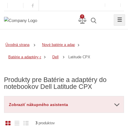
0
☰
Úvodná strana
Nové batérie a adaptéry
Latitude CPX
Batérie a adaptéry do notebookov
Dell
Produkty pre Batérie a adaptéry do
notebookov Dell Latitude CPX
Zobraziť nákupného asistenta
O
T
R
3
produktov