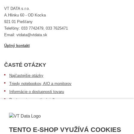
VT DATA s.r.o.
A.Hlinku 60 - OD Kocka
921 01 Piešťany
Telefóny: 033 7742479, 033 7625471
Email: vtdata@vtdata.sk
Úplný kontakt
ČASTÉ OTÁZKY
Najčastejšie otázky
Triedy notebookov, AIO a monitorov
Informácie o dostupnosti tovaru
Postup pri prevzatí zásielky
Dopravné podmienky
Sledovanie zásielok
TENTO E-SHOP VYUŽÍVÁ COOKIES