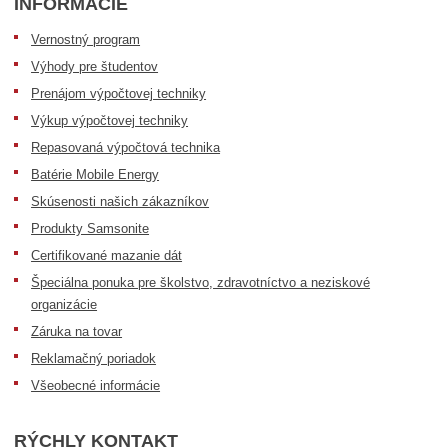
INFORMÁCIE
Vernostný program
Výhody pre študentov
Prenájom výpočtovej techniky
Výkup výpočtovej techniky
Repasovaná výpočtová technika
Batérie Mobile Energy
Skúsenosti našich zákazníkov
Produkty Samsonite
Certifikované mazanie dát
Špeciálna ponuka pre školstvo, zdravotníctvo a neziskové
organizácie
Záruka na tovar
Reklamačný poriadok
Všeobecné informácie
RÝCHLY KONTAKT