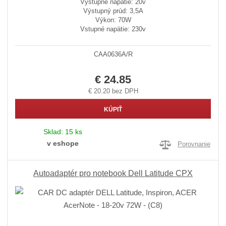
Výstupné napätie: 20v
Výstupný prúd: 3,5A
Výkon: 70W
Vstupné napätie: 230v
CAA0636A/R
€ 24.85
€ 20.20 bez DPH
KÚPIŤ
Sklad:
15 ks
v eshope
Porovnanie
Autoadaptér pro notebook Dell Latitude CPX