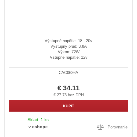
Výstupné napätie: 18 - 20v
Výstupný prúd: 3,8A
Výkon: 72W
Vstupné napätie: 12v
CAC0636A
€ 34.11
€ 27.73 bez DPH
KÚPIŤ
Sklad:
1 ks
v eshope
Porovnanie