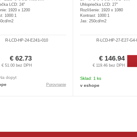
iečka LCD: 24"
Uhlopriečka LCD: 27"
enie: 1920 x 1200
Rozlíšenie: 1920 x 1080
t: 1000:1
Kontrast: 1000:1
50cd/m2
Jas: 250cd/m2
R-LCD-HP-24-E241i-010
R-LCD-HP-27-E27-G4-
€ 62.73
€ 146.94
€ 51.00 bez DPH
€ 119.46 bez DPH
Na dopyt
Sklad:
1 ks
ope
Porovnanie
v eshope