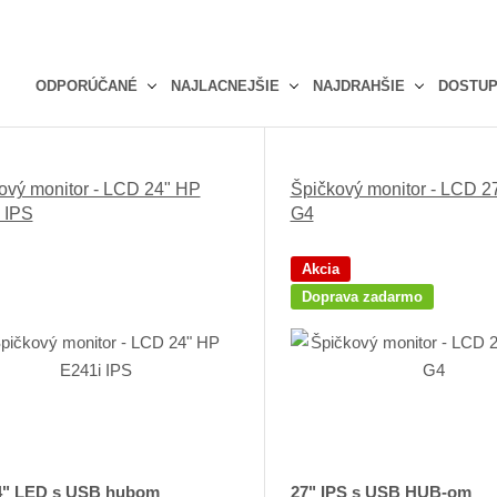
ODPORÚČANÉ
NAJLACNEJŠIE
NAJDRAHŠIE
DOSTU
Ř
a
z
ový monitor - LCD 24" HP
Špičkový monitor - LCD 2
e
 IPS
G4
n
í
p
Akcia
r
Doprava zadarmo
o
d
u
k
t
ů
4" LED s USB hubom
27" IPS s USB HUB-om