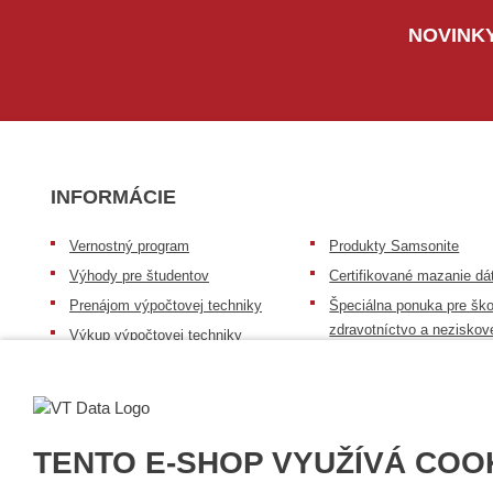
NOVINKY
INFORMÁCIE
Vernostný program
Produkty Samsonite
Výhody pre študentov
Certifikované mazanie dá
Prenájom výpočtovej techniky
Špeciálna ponuka pre ško
zdravotníctvo a neziskov
Výkup výpočtovej techniky
organizácie
Repasovaná výpočtová technika
Záruka na tovar
Batérie Mobile Energy
Reklamačný poriadok
Skúsenosti našich zákazníkov
Všeobecné informácie
TENTO E-SHOP VYUŽÍVÁ COO