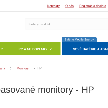
Kontakty
O nás
Registrácia dealera
Batérie Mobile Energy
PC A NB DOPLNKY
NOVÉ BATÉRIE A ADA
HP
rana
Monitory
asované monitory - HP