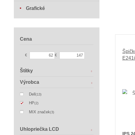
Grafické
Cena
Špičk
€
€
E241i
Štítky
Výrobca
Dell
(13)
HP
(2)
MIX značek
(3)
Uhlopriečka LCD
IPS 2