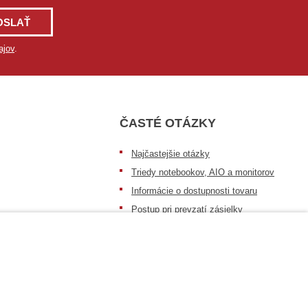
OSLAŤ
ajov
.
ČASTÉ OTÁZKY
Najčastejšie otázky
Triedy notebookov, AIO a monitorov
Informácie o dostupnosti tovaru
Postup pri prevzatí zásielky
Dopravné podmienky
Sledovanie zásielok