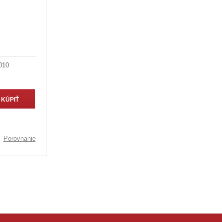
010
KÚPIŤ
Porovnanie