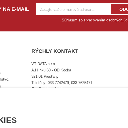
 NA E-MAIL
OD
Súhlasím so
spracovaním osobných úd
RÝCHLY KONTAKT
VT DATA s.r.o.
A.Hlinku 60 - OD Kocka
t
921 01 Piešťany
lstvo,
Telefóny: 033 7742479, 033 7625471
é
Email: vtdata@vtdata.sk
Úplný kontakt
KIES