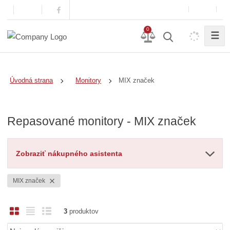
0
☰
MIX značek
Úvodná strana
Monitory
Repasované monitory - MIX značek
Zobraziť nákupného asistenta
MIX značek
O
T
R
3
produktov
b
a
i
Ř