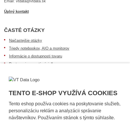
Email: vtdata@vtdata.sk
Úplný kontakt
ČASTÉ OTÁZKY
Najčastejšie otázky
Triedy notebookov, AIO a monitorov
Informácie o dostupnosti tovaru
Postup pri prevzatí zásielky
Dopravné podmienky
Sledovanie zásielok
TENTO E-SHOP VYUŽÍVÁ COOKIES
Tento eshop používa cookies na poskytovanie služieb,
personalizáciu reklám a analyzácii správanie
návštevníkov. Používaním stránok s týmto súhlasíte.