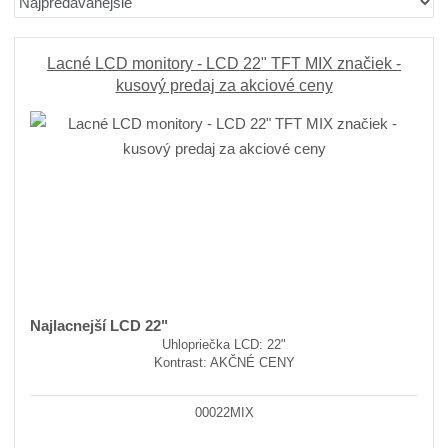
r
b
a
a
á
u
d
z
z
ľ
k
e
Lacné LCD monitory - LCD 22" TFT MIX značiek -
n
k
k
o
kusový predaj za akciové ceny
í
o
o
v
p
v
v
ý
r
ý
ý
v
o
v
v
ý
d
ý
ý
p
u
p
p
i
k
i
i
s
t
ů
s
s
Najlacnejší LCD 22"
Uhlopriečka LCD: 22"
Kontrast: AKČNÉ CENY
00022MIX