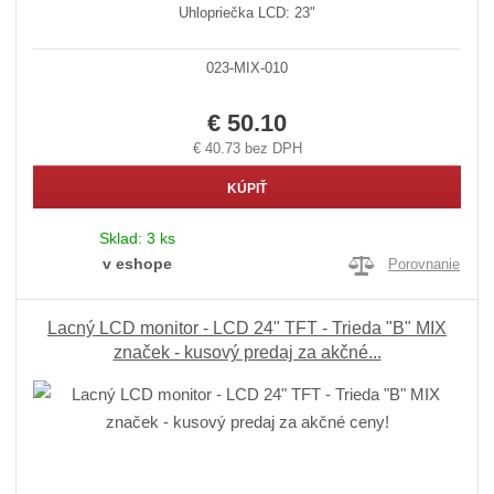
Uhlopriečka LCD: 23"
023-MIX-010
€ 50.10
€ 40.73 bez DPH
KÚPIŤ
Sklad:
3 ks
v eshope
Porovnanie
Lacný LCD monitor - LCD 24" TFT - Trieda "B" MIX
značek - kusový predaj za akčné...