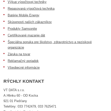
Výkup výpočtovej techniky
Repasovaná výpočtová technika
Batérie Mobile Energy
Skúsenosti našich zákazníkov
Produkty Samsonite
Certifikované mazanie dát
Špeciálna ponuka pre školstvo, zdravotníctvo a neziskové
organizácie
Záruka na tovar
Reklamačný poriadok
Všeobecné informácie
RÝCHLY KONTAKT
VT DATA s.r.o.
A.Hlinku 60 - OD Kocka
921 01 Piešťany
Telefóny: 033 7742479, 033 7625471