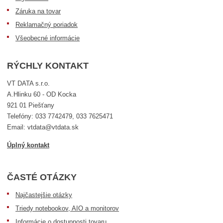
Záruka na tovar
Reklamačný poriadok
Všeobecné informácie
RÝCHLY KONTAKT
VT DATA s.r.o.
A.Hlinku 60 - OD Kocka
921 01 Piešťany
Telefóny: 033 7742479, 033 7625471
Email: vtdata@vtdata.sk
Úplný kontakt
ČASTÉ OTÁZKY
Najčastejšie otázky
Triedy notebookov, AIO a monitorov
Informácie o dostupnosti tovaru