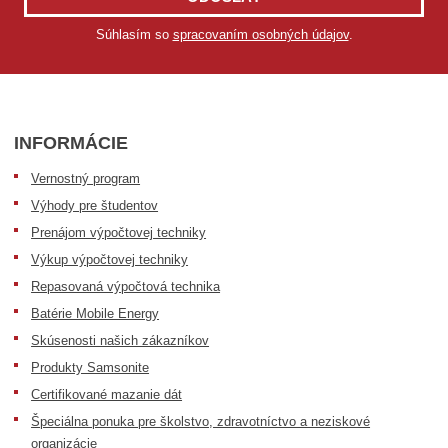
Súhlasím so
spracovaním osobných údajov
.
INFORMÁCIE
Vernostný program
Výhody pre študentov
Prenájom výpočtovej techniky
Výkup výpočtovej techniky
Repasovaná výpočtová technika
Batérie Mobile Energy
Skúsenosti našich zákazníkov
Produkty Samsonite
Certifikované mazanie dát
Špeciálna ponuka pre školstvo, zdravotníctvo a neziskové
organizácie