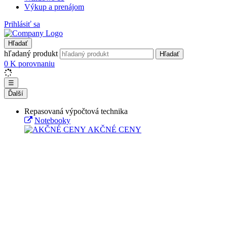
Výkup a prenájom
Prihlásiť sa
Hľadať
hľadaný produkt
Hľadať
0
K porovnaniu
☰
Ďalší
Repasovaná výpočtová technika
Notebooky
AKČNÉ CENY