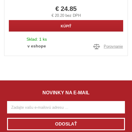
€ 24.85
€ 20.20 bez DPH
KÚPIŤ
Sklad:
1 ks
v eshope
Porovnanie
NOVINKY NA E-MAIL
ODOSLAŤ