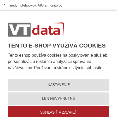
Triedy notebookov, AIO a monitorov
Informácie o dostupnosti tovaru
Postup pri prevzatí zásielky
Dopravné podmienky
Sledovanie zásielok
TENTO E-SHOP VYUŽÍVÁ COOKIES
Tento eshop používa cookies na poskytovanie služieb,
personalizáciu reklám a analyzácii správanie
návštevníkov. Používaním stránok s týmto súhlasíte.
NASTAVENIE
© 2026, VT DATA, s.r.o.
Vyhlásenie o prístupnosti
|
Ochrana osobných údajov
|
Mapa stránky
|
|
Nastavení cookies
LEN NEVYHNUTNÉ
Vytvorila
eBRÁNA
SÚHLASIŤ A ZAVRIEŤ
5% zľavu