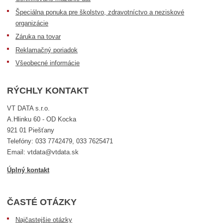
Špeciálna ponuka pre školstvo, zdravotníctvo a neziskové
organizácie
Záruka na tovar
Reklamačný poriadok
Všeobecné informácie
RÝCHLY KONTAKT
VT DATA s.r.o.
A.Hlinku 60 - OD Kocka
921 01 Piešťany
Telefóny: 033 7742479, 033 7625471
Email: vtdata@vtdata.sk
Úplný kontakt
ČASTÉ OTÁZKY
Najčastejšie otázky