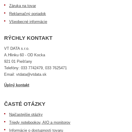
Záruka na tovar
Reklamačný poriadok
Všeobecné informácie
RÝCHLY KONTAKT
VT DATA s.r.o.
A.Hlinku 60 - OD Kocka
921 01 Piešťany
Telefóny: 033 7742479, 033 7625471
Email: vtdata@vtdata.sk
Úplný kontakt
ČASTÉ OTÁZKY
Najčastejšie otázky
Triedy notebookov, AIO a monitorov
Informácie o dostupnosti tovaru