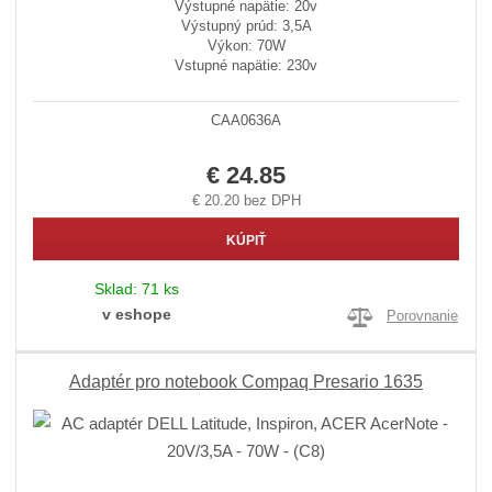
Výstupné napätie: 20v
Výstupný prúd: 3,5A
Výkon: 70W
Vstupné napätie: 230v
CAA0636A
€ 24.85
€ 20.20 bez DPH
KÚPIŤ
Sklad:
71 ks
v eshope
Porovnanie
Adaptér pro notebook Compaq Presario 1635