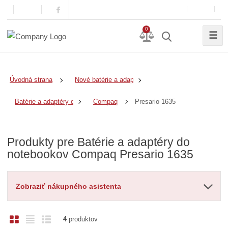
0
☰
Úvodná strana
Nové batérie a adaptéry
Presario 1635
Batérie a adaptéry do notebookov
Compaq
Produkty pre Batérie a adaptéry do
notebookov Compaq Presario 1635
Zobraziť nákupného asistenta
O
T
R
4
produktov