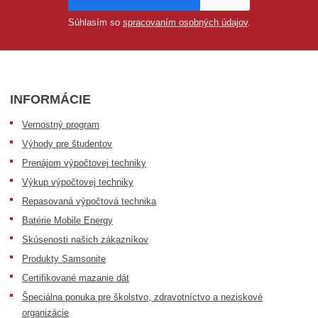
Súhlasím so
spracovaním osobných údajov
.
INFORMÁCIE
Vernostný program
Výhody pre študentov
Prenájom výpočtovej techniky
Výkup výpočtovej techniky
Repasovaná výpočtová technika
Batérie Mobile Energy
Skúsenosti našich zákazníkov
Produkty Samsonite
Certifikované mazanie dát
Špeciálna ponuka pre školstvo, zdravotníctvo a neziskové
organizácie