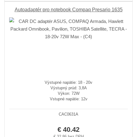
Autoadaptér pro notebook Compaq Presario 1635
Výstupné napätie: 18 - 20v
Výstupný prúd: 3,8A
Výkon: 72W
Vstupné napätie: 12v
CAC0631A
€ 40.42
€ 32.86 bez DPH