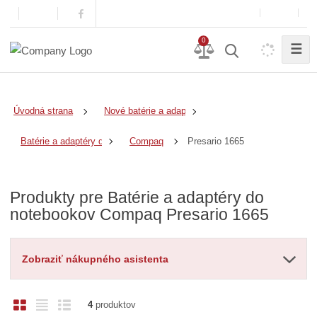
0
☰
Úvodná strana
Nové batérie a adaptéry
Presario 1665
Batérie a adaptéry do notebookov
Compaq
Produkty pre Batérie a adaptéry do
notebookov Compaq Presario 1665
Zobraziť nákupného asistenta
O
T
R
4
produktov