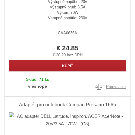
Výstupné napätie: 20v
Výstupný prúd: 3,5A
Výkon: 70W
Vstupné napätie: 230v
CAA0636A
€ 24.85
€ 20.20 bez DPH
KÚPIŤ
Sklad:
71 ks
v eshope
Porovnanie
Adaptér pro notebook Compaq Presario 1665