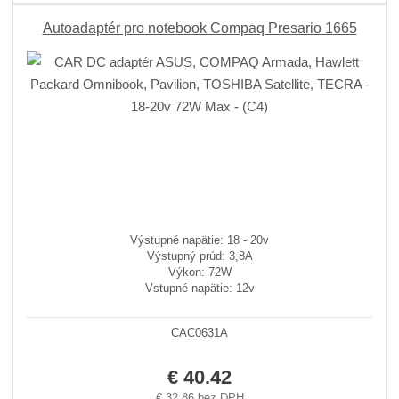
Autoadaptér pro notebook Compaq Presario 1665
Výstupné napätie: 18 - 20v
Výstupný prúd: 3,8A
Výkon: 72W
Vstupné napätie: 12v
CAC0631A
€ 40.42
€ 32.86 bez DPH