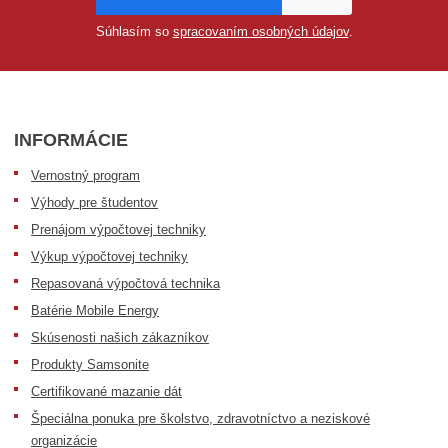
Súhlasím so
spracovaním osobných údajov
.
INFORMÁCIE
Vernostný program
Výhody pre študentov
Prenájom výpočtovej techniky
Výkup výpočtovej techniky
Repasovaná výpočtová technika
Batérie Mobile Energy
Skúsenosti našich zákazníkov
Produkty Samsonite
Certifikované mazanie dát
Špeciálna ponuka pre školstvo, zdravotníctvo a neziskové
organizácie