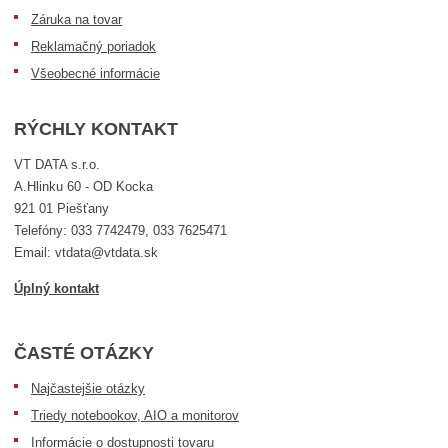
Záruka na tovar
Reklamačný poriadok
Všeobecné informácie
RÝCHLY KONTAKT
VT DATA s.r.o.
A.Hlinku 60 - OD Kocka
921 01 Piešťany
Telefóny: 033 7742479, 033 7625471
Email: vtdata@vtdata.sk
Úplný kontakt
ČASTÉ OTÁZKY
Najčastejšie otázky
Triedy notebookov, AIO a monitorov
Informácie o dostupnosti tovaru