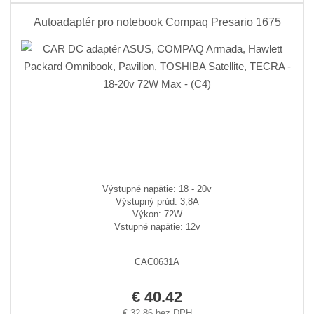
Autoadaptér pro notebook Compaq Presario 1675
Výstupné napätie: 18 - 20v
Výstupný prúd: 3,8A
Výkon: 72W
Vstupné napätie: 12v
CAC0631A
€ 40.42
€ 32.86 bez DPH