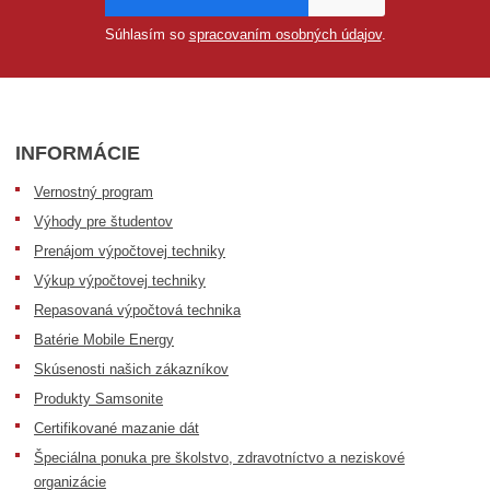
Súhlasím so
spracovaním osobných údajov
.
INFORMÁCIE
Vernostný program
Výhody pre študentov
Prenájom výpočtovej techniky
Výkup výpočtovej techniky
Repasovaná výpočtová technika
Batérie Mobile Energy
Skúsenosti našich zákazníkov
Produkty Samsonite
Certifikované mazanie dát
Špeciálna ponuka pre školstvo, zdravotníctvo a neziskové
organizácie