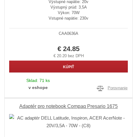
Výstupné napätie: 20v
Výstupný prúd: 3,5A
Výkon: 70W
Vstupné napätie: 230v
CAA0636A
€ 24.85
€ 20.20 bez DPH
KÚPIŤ
Sklad:
71 ks
v eshope
Porovnanie
Adaptér pro notebook Compaq Presario 1675