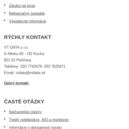
Záruka na tovar
Reklamačný poriadok
Všeobecné informácie
RÝCHLY KONTAKT
VT DATA s.r.o.
A.Hlinku 60 - OD Kocka
921 01 Piešťany
Telefóny: 033 7742479, 033 7625471
Email: vtdata@vtdata.sk
Úplný kontakt
ČASTÉ OTÁZKY
Najčastejšie otázky
Triedy notebookov, AIO a monitorov
Informácie o dostupnosti tovaru