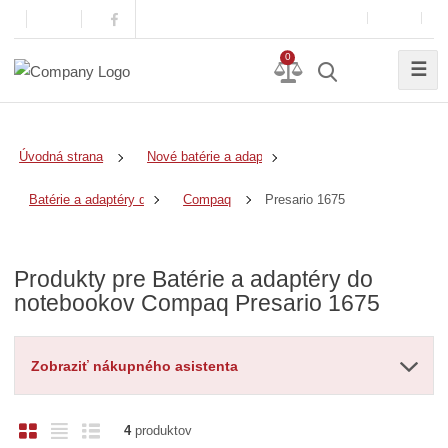
0
☰
Úvodná strana
Nové batérie a adaptéry
Presario 1675
Batérie a adaptéry do notebookov
Compaq
Produkty pre Batérie a adaptéry do
notebookov Compaq Presario 1675
Zobraziť nákupného asistenta
O
T
R
4
produktov