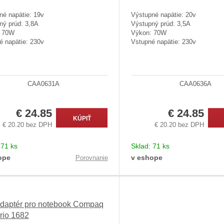
né napätie: 19v
Výstupné napätie: 20v
ný prúd: 3,8A
Výstupný prúd: 3,5A
: 70W
Výkon: 70W
é napätie: 230v
Vstupné napätie: 230v
CAA0631A
CAA0636A
€ 24.85
€ 24.85
KÚPIŤ
€ 20.20 bez DPH
€ 20.20 bez DPH
:
71 ks
Sklad:
71 ks
ope
v eshope
Porovnanie
daptér pro notebook Compaq
rio 1682