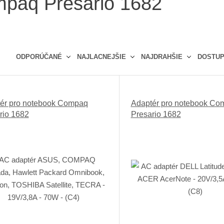
paq Presario 1682
ODPORÚČANÉ
NAJLACNEJŠIE
NAJDRAHŠIE
DOSTU
Ř
a
z
ér pro notebook Compaq
Adaptér pro notebook Co
e
rio 1682
Presario 1682
n
í
p
r
o
d
u
k
t
ů