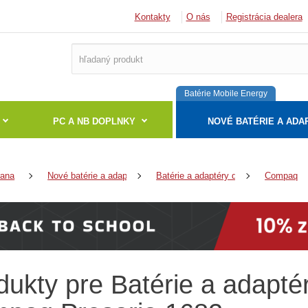
Kontakty
O nás
Registrácia dealera
Batérie Mobile Energy
PC A NB DOPLNKY
NOVÉ BATÉRIE A ADA
rana
Nové batérie a adaptéry
Batérie a adaptéry do notebookov
Compaq
dukty pre Batérie a adapt