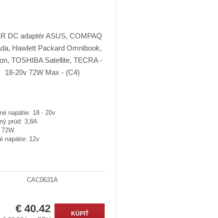
é napätie: 18 - 20v
ný prúd: 3,8A
: 72W
é napätie: 12v
CAC0631A
€ 40.42
KÚPIŤ