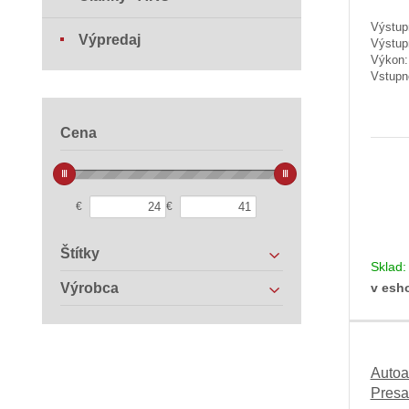
Výstup
Výpredaj
Výstup
Výkon
Vstupn
Cena
€
€
Štítky
Sklad
v esh
Výrobca
Autoa
Presa