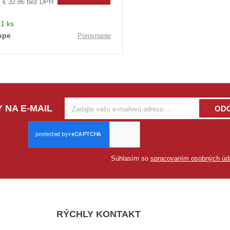
€ 32.86 bez DPH
:
1 ks
ope
Porovnanie
 NA E-MAIL
OD
Súhlasím so
spracovaním osobných úd
RÝCHLY KONTAKT