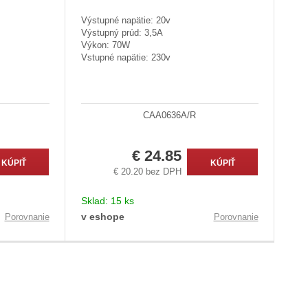
Výstupné napätie: 20v
Výstupný prúd: 3,5A
Výkon: 70W
Vstupné napätie: 230v
CAA0636A/R
€ 24.85
KÚPIŤ
KÚPIŤ
€ 20.20 bez DPH
Sklad:
15 ks
v eshope
Porovnanie
Porovnanie