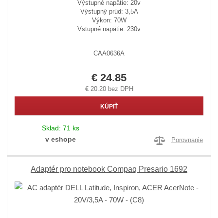
Výstupné napätie: 20v
Výstupný prúd: 3,5A
Výkon: 70W
Vstupné napätie: 230v
CAA0636A
€ 24.85
€ 20.20 bez DPH
KÚPIŤ
Sklad:
71 ks
v eshope
Porovnanie
Adaptér pro notebook Compaq Presario 1692