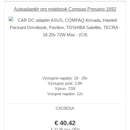
Autoadaptér pro notebook Compaq Presario 1692
Výstupné napätie: 18 - 20v
Výstupný prúd: 3,8A
Výkon: 72W
Vstupné napätie: 12v
CAC0631A
€ 40.42
€ 32.86 bez DPH