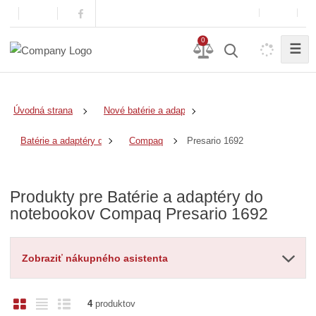
0
☰
Úvodná strana
Nové batérie a adaptéry
Presario 1692
Batérie a adaptéry do notebookov
Compaq
Produkty pre Batérie a adaptéry do
notebookov Compaq Presario 1692
Zobraziť nákupného asistenta
O
T
R
4
produktov