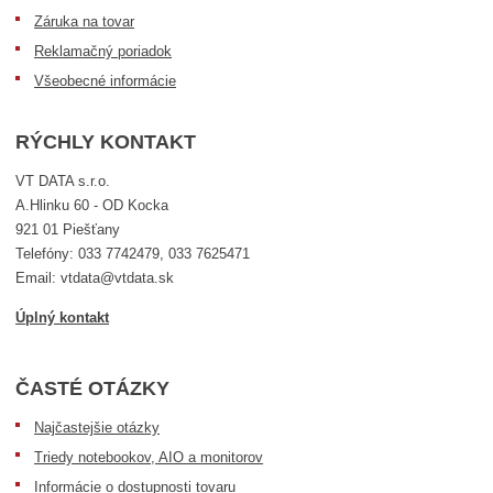
Záruka na tovar
Reklamačný poriadok
Všeobecné informácie
RÝCHLY KONTAKT
VT DATA s.r.o.
A.Hlinku 60 - OD Kocka
921 01 Piešťany
Telefóny: 033 7742479, 033 7625471
Email: vtdata@vtdata.sk
Úplný kontakt
ČASTÉ OTÁZKY
Najčastejšie otázky
Triedy notebookov, AIO a monitorov
Informácie o dostupnosti tovaru