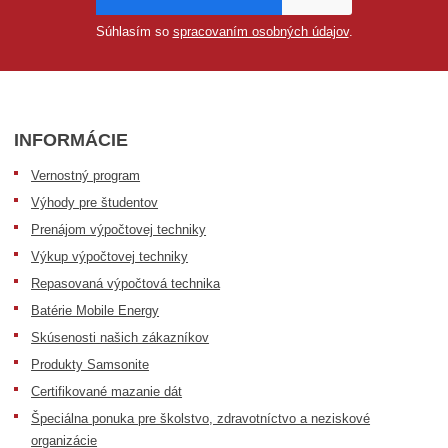
Súhlasím so
spracovaním osobných údajov
.
INFORMÁCIE
Vernostný program
Výhody pre študentov
Prenájom výpočtovej techniky
Výkup výpočtovej techniky
Repasovaná výpočtová technika
Batérie Mobile Energy
Skúsenosti našich zákazníkov
Produkty Samsonite
Certifikované mazanie dát
Špeciálna ponuka pre školstvo, zdravotníctvo a neziskové
organizácie