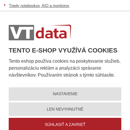
Triedy notebookov, AIO a monitorov
Informácie o dostupnosti tovaru
Postup pri prevzatí zásielky
Dopravné podmienky
Sledovanie zásielok
TENTO E-SHOP VYUŽÍVÁ COOKIES
Tento eshop používa cookies na poskytovanie služieb,
personalizáciu reklám a analyzácii správanie
návštevníkov. Používaním stránok s týmto súhlasíte.
NASTAVENIE
© 2026, VT DATA, s.r.o.
Vyhlásenie o prístupnosti
|
Ochrana osobných údajov
|
Mapa stránky
|
|
Nastavení cookies
LEN NEVYHNUTNÉ
Vytvorila
eBRÁNA
SÚHLASIŤ A ZAVRIEŤ
5% zľavu