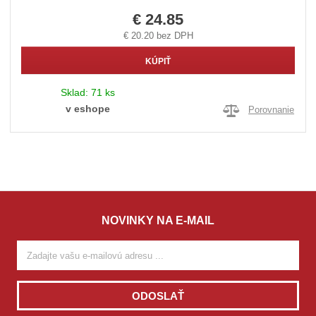
€ 24.85
€ 20.20 bez DPH
KÚPIŤ
Sklad:
71 ks
v eshope
Porovnanie
NOVINKY NA E-MAIL
ODOSLAŤ