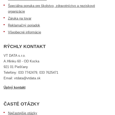
Špeciálna ponuka pre školstvo, zdravotníctvo a neziskové
organizácie
Záruka na tovar
Reklamačný poriadok
Všeobecné informácie
RÝCHLY KONTAKT
VT DATA s.r.o.
A.Hlinku 60 - OD Kocka
921 01 Piešťany
Telefóny: 033 7742479, 033 7625471
Email: vtdata@vtdata.sk
Úplný kontakt
ČASTÉ OTÁZKY
Najčastejšie otázky