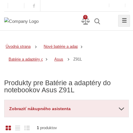
0
☰
Úvodná strana
Nové batérie a adaptéry
Z91L
Batérie a adaptéry do notebookov
Asus
Produkty pre Batérie a adaptéry do
notebookov Asus Z91L
Zobraziť nákupného asistenta
O
T
R
1
produktov