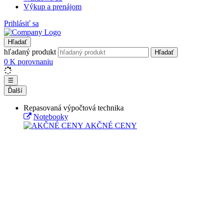
Výkup a prenájom
Prihlásiť sa
Hľadať
hľadaný produkt
Hľadať
0
K porovnaniu
☰
Ďalší
Repasovaná výpočtová technika
Notebooky
AKČNÉ CENY